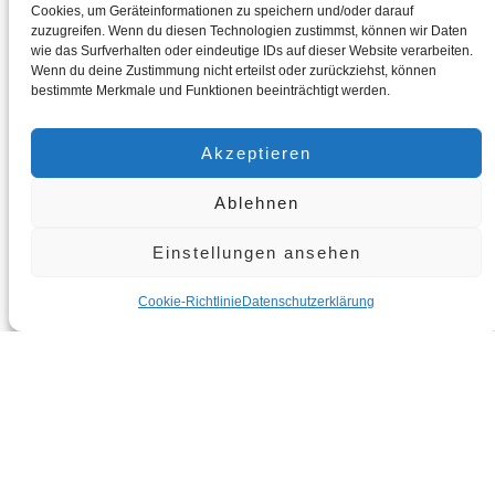
Cookies, um Geräteinformationen zu speichern und/oder darauf
Partner
zuzugreifen. Wenn du diesen Technologien zustimmst, können wir Daten
wie das Surfverhalten oder eindeutige IDs auf dieser Website verarbeiten.
Wenn du deine Zustimmung nicht erteilst oder zurückziehst, können
bestimmte Merkmale und Funktionen beeinträchtigt werden.
4. Erfolgsmessung und
Kennzahlen
Akzeptieren
Ablehnen
Damit Maßnahmen zur Neukundengewinnung nicht ins Leere laufen,
ist eine laufende Erfolgskontrolle essenziell. Wichtige Kennzahlen
Einstellungen ansehen
sind:
Cookie-Richtlinie
Datenschutzerklärung
Cost per Lead (CPL):
Wie viel kostet ein qualifizierter
Interessent?
Conversion Rate:
Wie viele Interessenten werden zu
Kunden?
Customer Acquisition Cost (CAC):
Gesamtkosten der