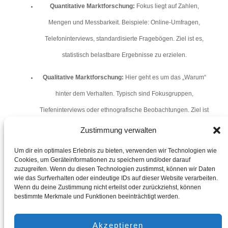
Quantitative Marktforschung:
Fokus liegt auf Zahlen,
Mengen und Messbarkeit. Beispiele: Online-Umfragen,
Telefoninterviews, standardisierte Fragebögen. Ziel ist es,
statistisch belastbare Ergebnisse zu erzielen.
Qualitative Marktforschung:
Hier geht es um das „Warum“
hinter dem Verhalten. Typisch sind Fokusgruppen,
Tiefeninterviews oder ethnografische Beobachtungen. Ziel ist
ein tieferes Verständnis psychologischer oder kultureller
Zustimmung verwalten
Hintergründe.
Um dir ein optimales Erlebnis zu bieten, verwenden wir Technologien wie
Cookies, um Geräteinformationen zu speichern und/oder darauf
Kombinationen beider Methoden – sogenannte
Mixed-Methods-
zuzugreifen. Wenn du diesen Technologien zustimmst, können wir Daten
wie das Surfverhalten oder eindeutige IDs auf dieser Website verarbeiten.
Ansätze
– sind in der Praxis häufig.
Wenn du deine Zustimmung nicht erteilst oder zurückziehst, können
bestimmte Merkmale und Funktionen beeinträchtigt werden.
Beispiele aus der Praxis
Akzeptieren